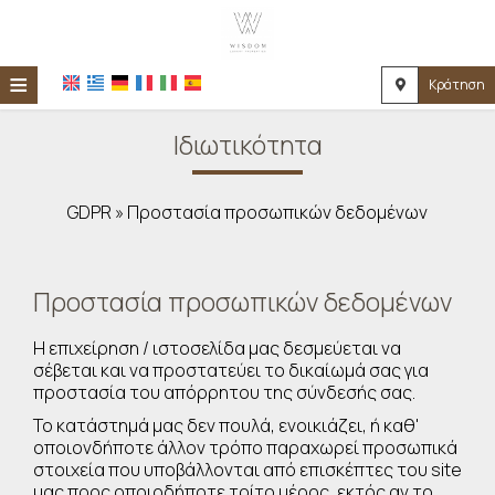
≡
Κράτηση
ΑΡΧΙΚΉ
Ιδιωτικότητα
ΤΟΠΟΘΕΣΊΑ
GDPR » Προστασία προσωπικών δεδομένων
ΔΙΑΜΟΝΉ
ΠΑΡΟΧΈΣ
Προστασία προσωπικών δεδομένων
ΦΩΤΟΓΡΑΦΊΕΣ
Η επιχείρηση / ιστοσελίδα μας δεσμεύεται να
ΖΉΤΗΣΗ
σέβεται και να προστατεύει το δικαίωμά σας για
προστασία του απόρρητου της σύνδεσής σας.
ΕΠΙΚΟΙΝΩΝΊΑ
Το κατάστημά μας δεν πουλά, ενοικιάζει, ή καθ'
οποιονδήποτε άλλον τρόπο παραχωρεί προσωπικά
στοιχεία που υποβάλλονται από επισκέπτες του site
μας προς οποιοδήποτε τρίτο μέρος, εκτός αν το