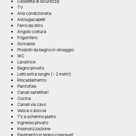
Cassetta di sicurezza
TV
Aria condizionata
Asciugacapelli
Ferro da stiro
Angolo cottura
Frigorifero
Scrivania
Prodotti da bagno in omaggio
WC
Lavatrice
Bagno privato
Letti extra lunghi (> 2 metri)
Riscaldamento
Pantofole
Canali satellitari
Cucina
Canali via cavo
Vasca o doccia
TV a schermo piatto
Ingresso privato
Insonorizzazione
Pavimento in legno o parquet