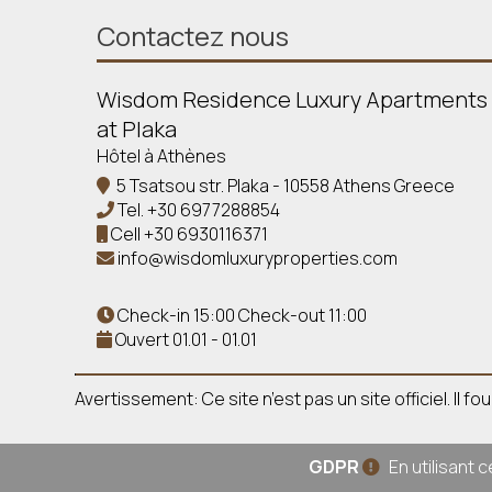
Contactez nous
Wisdom Residence Luxury Apartments
at Plaka
Hôtel à Athènes
5 Tsatsou str. Plaka - 10558 Athens Greece
Tel.
+30 6977288854
Cell
+30 6930116371
info@wisdomluxuryproperties.com
Check-in 15:00 Check-out 11:00
Ouvert 01.01 - 01.01
Avertissement: Ce site n’est pas un site officiel. Il
GDPR
En utilisant 