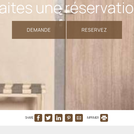
aites une réservati
DEMANDE
RESERVEZ
SHARE
IMPRIMER