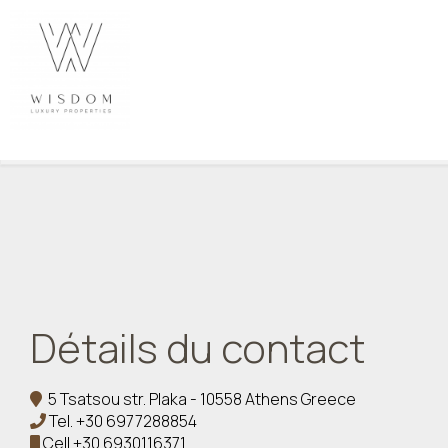
Détails du contact
5 Tsatsou str. Plaka - 10558 Athens Greece
Tel.
+30 6977288854
Cell
+30 6930116371